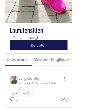
Laufutensilien
Öffentlich
·
3 Mitglieder
Beitreten
Diskussionen
Medien
Mitglieder
Info
Serg Goreliy
24. Juni 2025
·
joined the
group.
0
0
2